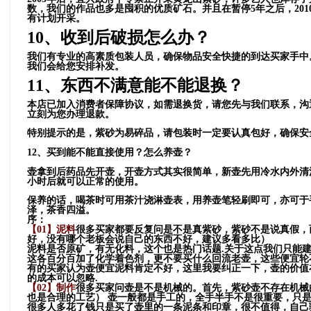
数，我们的作品也多是囤积的优质矿石。并且在暂停5年之后，20
有计划开采。
10、收到后破损怎么办？
我们有专业的高素质包装人员，确保物品安全快捷的到达买家手中
我们会给您安排补发。
11、东西不满意能不能退换？
本店已加入消费者保障协议，如需退换货，请您先与我们联系，沟
立刻为您办理退款。
特别提示的是，紫砂为易碎品，请包装时一定要认真包好，确保安
12、买到能不能直接使用？怎么养壶？
壶拿到后药品先开壶，开壶方式其实很简单，新壶先用冷水内外清
小时后就可以正常的使用。
保养的话，喝茶时可用茶汁浇淋壶表，用养壶笔轻刷即可，亦可于
泽，茶香四溢。
序：
【01】
泥料
很多买家都要反复问是不是真紫砂，紫砂不是说真假，
好，没有哪个老板会说自己的东西不好，建议多看多比）
泥料是否原矿，有无化料，这个也是热门话题.关于这点我们只能
这各百分百加了化学着色剂，更不要买什么回流老壶，这些便宜轮
有的买家认为壶便宜泥料肯定不好，这里我要纠正一下，壶的价值
的成本可以忽略.
【02】
制作
很多买家问壶是不是机械的。首先，紫砂壶不存在机械
也是合理的工艺） 壶一般都是手工的，全手半手不是很重要，只
很多人多花了钱只是买了壶里的一条泥条和印章，很不值得，自己