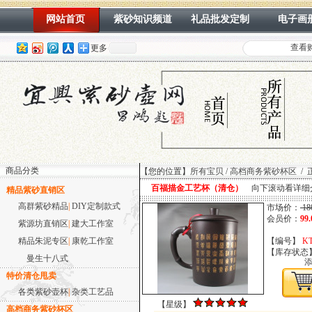
网站首页
紫砂知识频道
礼品批发定制
电子画
查看
更多
商品分类
【您的位置】
所有宝贝
/
高档商务紫砂杯区
/
百福描金工艺杯（清仓）
向下滚动看详细
精品紫砂直销区
高群紫砂精品
|
DIY定制款式
市场价：
18
会员价：
99
紫源坊直销区
|
建大工作室
精品朱泥专区
|
康乾工作室
【编号】
KT
大彬如意壶
【库存状态
曼生十八式
特价清仓甩卖
各类紫砂壶杯
|
杂类工艺品
【星级】
高档商务紫砂杯区