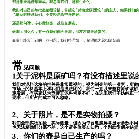
都是集天地精华而成。我总看它们，是有生命的。
我们对自己的每把壶都很珍惜，希望它们都能找到爱它们的主人。如果我们的
也请及时联系我们。不要轻易给中评差评。
还是那句话，专心做好壶，诚信交朋友。
做淘宝那么久，有一点我们体会最深，朋友才是最珍贵的。
壶友们经常问到的一些问题，我们整理如下，希望能为您扫清疑惑：
常
见问题
1关于泥料是原矿吗？有没有描述里说
我们对泥料这块的把关是非常重视的，视为制壶的第一准责，所做
市场上的料基本上和我们是没法比的，我们一直以来坚持原矿紫砂
定发展，有买家认为壶便宜泥料肯定不好，在这里我们不妨纠正一
要求，但所占的成本可以忽略。
2、关于照片，是不是实物拍摄？
我们全部实物拍摄，实际测量，但因为每台电脑屏幕显示参数不同
也无法精确到分毫不差，这个请各位壶友知悉，个别款型偶尔缺货
3
、
你们的壶是自己生产的吗？