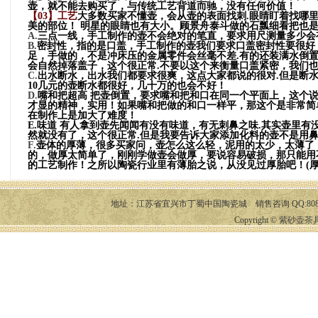
壶，就不能去购买了，与传统工艺背道而驰，没有任何价值！
【03】
工艺
大多数买家不懂壶，会从壶的表面找刺.眼睛盯着找哪
美的部位！ 明星的眼睛也有大小。顾景舟泰斗做的石瓢细看把也
A.
三点一线，手工制作的壶不会绝对的笔直，要求用尺测量多少会有
B.
密封性，指的是口盖，手工制作的壶我们要求口盖密封性要很好
足，手做的，不是冲床压的金属零件会丝毫不差.有的还装满水倒置
会自然掉落盖子，这个很正常.不要以这个来衡量口盖紧密，我们
C.
出水断水，出水我们都要求很爽，这点大家都说的很对.但是断
10几元的壶断水都很好，几十万的也会不好！
D.
嘴和把超高 把壶倒置，要求嘴和把和口在同一个平面上，这个
才显的精神，实用！如果嘴和把做的和口一样平，那这个是非常简
在制作上是加大了难度！
E.
味道 有人拿到壶先闻闻有没有味道，有无刺鼻之味.其实壶里
然就没有了，这个很正常.但是我要告诉大家添加化料的壶不是用
F.
壶体的厚薄，很多买家问，壶怎么这么轻，泥用的太少，太薄了
的，做厚太简单了，刚刚学做壶会做厚，要说容易破损，那只能用
的工艺制作！之所以陶瓷行业里有薄胎之说，从没见过厚胎吧！(
地址：江苏省宜兴市丁蜀中国陶瓷城 销售咨询 QQ:8087686
Copyright ©
紫砂壶茶具