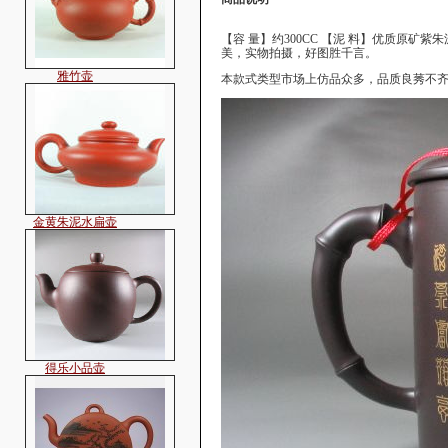
雅竹壶
【容 量】约300CC 【泥 料】优质原
美，实物拍摄，好图胜千言。
本款式类型市场上仿品众多，品质良莠不
金黄朱泥水扁壶
得乐小品壶