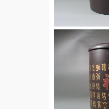
井泉小品壶
雅竹壶
金黄朱泥水扁壶
得乐小品壶