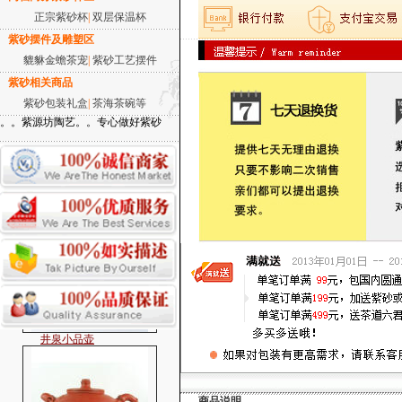
正宗紫砂杯
|
双层保温杯
紫砂摆件及雕塑区
西施-铁观音小品
貔貅金蟾茶宠
|
紫砂工艺摆件
紫砂相关商品
紫砂包装礼盒
|
茶海茶碗等
。。紫源坊陶艺。。专心做好紫砂
子冶石瓢小品
井泉小品壶
商品说明