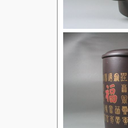
大彬如意壶
西施-铁观音小品
子冶石瓢小品