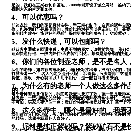
是的，我们在宜兴有制作基地，2004年就开设了独立网站，签约
得到大家的肯定和支持。
4、可以优惠吗？
前边说过，我们的壶是真材实料，手工精心制作，自家的泥料自家
位，也许我们不是最便宜的，性价比绝对是可以保证的。但，壶要
多的精力放在打造更好的品质与提供更完善的服务上。劣质紫砂，
5、发什么快递，可以包邮吗？
默认发中通或者圆通快递，中通不到的朋友，请提前告知，我们会为
追踪快递行程。一般内陆件3天内皆可到达。
邮费是给辛勤的快递
6、你们的各位制壶老师，是不是名人
我们的老师，如果有国家职称，我们会标注出来，没有职称的，有
打算去考一个！ 名人的定义是什么呢， 我觉得，只要老师工艺
得值，喜欢，开心就可以！用不用心，是一眼就能看出来的。
7、为什么有的老师一个人做这么多作
的？
每个老师都是要信誉的，我们每款壶只要打了款，就一定是老师本
且做壶，一些很熟练的品种，一般制壶的老师都有帮手帮忙，负责
不可怕，买家只要记住一点：壶好价格能够接受就可以了 至于是
8、这么多壶中，哪个是最好的，我看
我们建议入门级玩家，买几百元的壶已经很好了，条件不允许的话
的精品，选哪件就看各人喜好了。
9、泥料是纯正紫砂吗？紫砂矿石不是快
2005年后，宜兴政府下令禁止开采黄龙山紫砂，许多艺人也库存