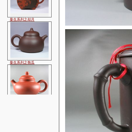
曼生系列之却月
曼生系列之匏瓜
容天-铁观音小品