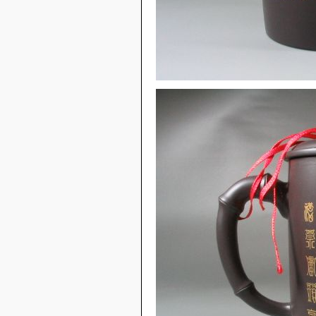
曼生系列之却月
曼生系列之匏瓜
容天-铁观音小品