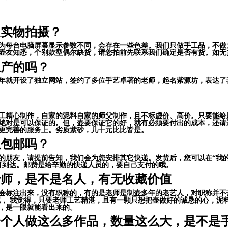
是实物拍摄？
为每台电脑屏幕显示参数不同，会存在一些色差。我们只做手工品，不做
壶友知悉，个别款型偶尔缺货，请您拍前先联系我们确定是否有货。如无
生产的吗？
04年就开设了独立网站，签约了多位手艺卓著的老师，起名紫源坊，表达
工精心制作，自家的泥料自家的师父制作，且不标虚价、高价。只要能给
绝对是可以保证的。但，壶要保证它的好，就有必须要付出的成本，还请
更完善的服务上。劣质紫砂，几十元比比皆是。
以包邮吗？
的朋友，请提前告知，我们会为您安排其它快递。发货后，您可以在“我的淘
可到达。
邮费是给辛勤的快递人员的，要自己支付的哦。
老师，是不是名人，有无收藏价值
会标注出来，没有职称的，有的是老师是制壶多年的老艺人，对职称并不
呢， 我觉得，只要老师工艺精湛，且有一颗只想把壶做好的诚恳的心，泥
，是一眼就能看出来的。
一个人做这么多作品，数量这么大，是不是