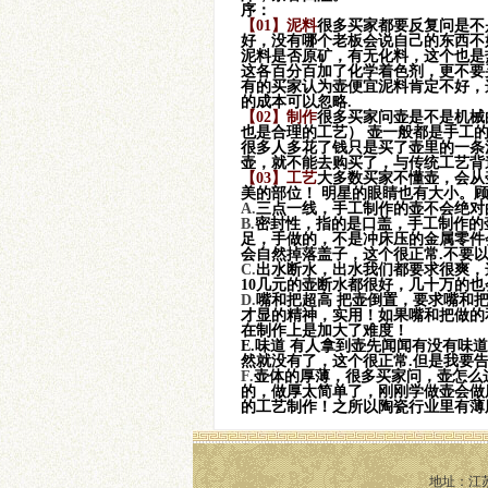
序：
【01】
泥料
很多买家都要反复问是不
曼生系列之匏瓜
好，没有哪个老板会说自己的东西不
泥料是否原矿，有无化料，这个也是
这各百分百加了化学着色剂，更不要
有的买家认为壶便宜泥料肯定不好，
的成本可以忽略.
【02】
制作
很多买家问壶是不是机械
也是合理的工艺） 壶一般都是手工
很多人多花了钱只是买了壶里的一条
壶，就不能去购买了，与传统工艺背
【03】
工艺
大多数买家不懂壶，会从
容天-铁观音小品
美的部位！ 明星的眼睛也有大小。
A.
三点一线，手工制作的壶不会绝对
B.
密封性，指的是口盖，手工制作的
足，手做的，不是冲床压的金属零件
会自然掉落盖子，这个很正常.不要
C.
出水断水，出水我们都要求很爽，
10几元的壶断水都很好，几十万的也
D.
嘴和把超高 把壶倒置，要求嘴和
才显的精神，实用！如果嘴和把做的
在制作上是加大了难度！
E.
味道 有人拿到壶先闻闻有没有味
然就没有了，这个很正常.但是我要
F.
壶体的厚薄，很多买家问，壶怎么
的，做厚太简单了，刚刚学做壶会做
的工艺制作！之所以陶瓷行业里有薄
地址：江苏