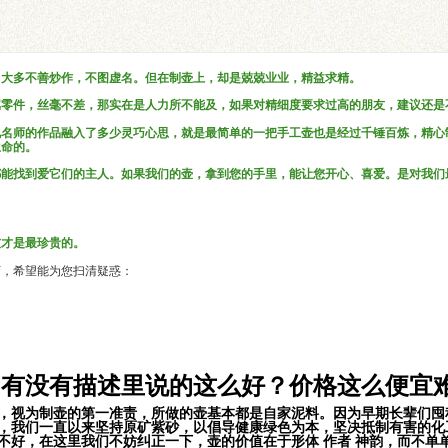
，大多不善炒作，不图虚名。但在制壶上，却是兢兢业业，精益求精。
属零件，丝毫不差，那实在是人力所不能及，如果对精细度要求过高的朋友，建议还是
说名师的作品融入了多少灵巧心思，就是最简单的一把手工壶也是经过千锤百炼，精心
生命的。
都能找到爱它们的主人。如果我们的壶，拿到您的手里，能让您开心、喜爱。是对我们
。
友才是最珍贵的。
下，希望能为您扫清疑惑：
？有没有描述里说的这么好？价格这么便宜
，视为制壶的第一准责，所做的壶基本都是自家泥料。因为早期长辈们囤积
，我们一直以来坚持原矿紫砂，以倡导健康绿色为本，坚决抵制有害的化
不好，在这里我们不妨纠正一下，壶的价值在于形体 作者 神韵，而不单