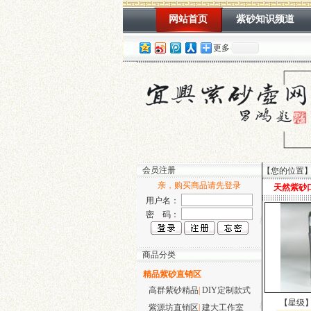
网站首页
紫砂知识频道
更多
会员注册
【您的位置
亲，购买商品请先登录
天然紫砂
用户名：
密 码：
商品分类
精品紫砂直销区
高群紫砂精品
|
DIY定制款式
【星级
紫源坊直销区
|
建大工作室