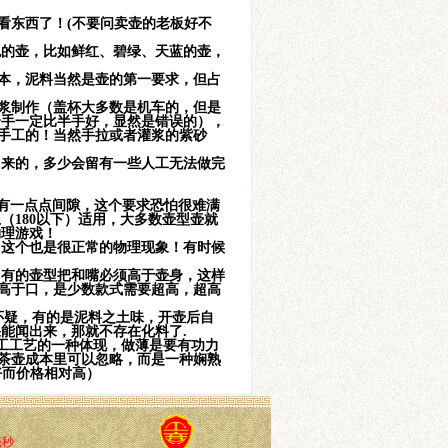
看东西了！(不要问卖壶的老板好不
色的壶，比如鲜红、碧绿、天蓝的壶，
本，泥料当然是壶的第一要求，但占
浆制作（盖杯大多数是机车的，但是
全手一定比半手好，显然是错误的），
手工的！当然手拉或者灌浆的紫砂
出来的，多少会留有一些人工无法做完
有一点点间隙，这个要求恐怕很难满
（180以下）适用，大多数壶型壶就
物理游戏！
，这个也是很正常的物理现象！有时候
，有的壶型把和嘴必须高于壶身，这样
高于口，是少数款式需要超高，超高
怀疑，有的是泥料之土味，开壶后自
能闻出来，那就不存在化料了.
工工艺的一种体现，做薄是要有功力
茶壶成本里可以忽略，而是一种娴熟
好而价格相对高）
毫秒