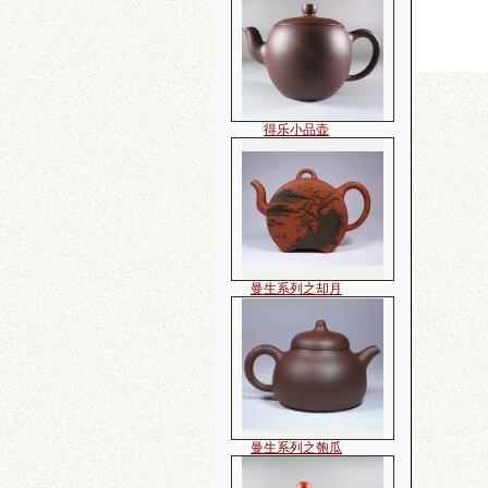
得乐小品壶
曼生系列之却月
曼生系列之匏瓜