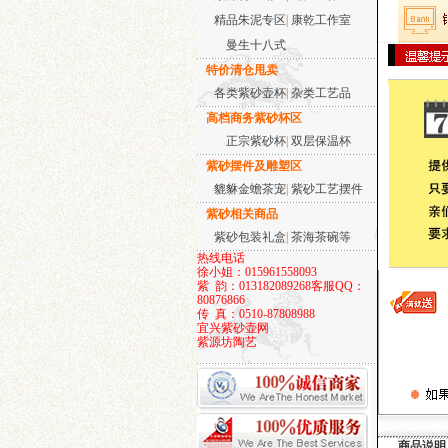
精品朱泥专区
|
康乾工作室
曼生十八式
特价清仓甩卖
大彬如意壶
各类紫砂壶杯
|
杂类工艺品
高档商务紫砂杯区
正宗紫砂杯
|
双层保温杯
紫砂摆件及雕塑区
貔貅金蟾茶宠
|
紫砂工艺摆件
紫砂相关商品
西施-铁观音小品
紫砂包装礼盒
|
茶海茶碗等
热线电话
徐小姐：015961558093
紫 韵：013182089268
客服QQ：
80876866
传 真：0510-87808988
宜兴紫砂壶网
紫源坊陶艺
子冶石瓢小品
商品说明