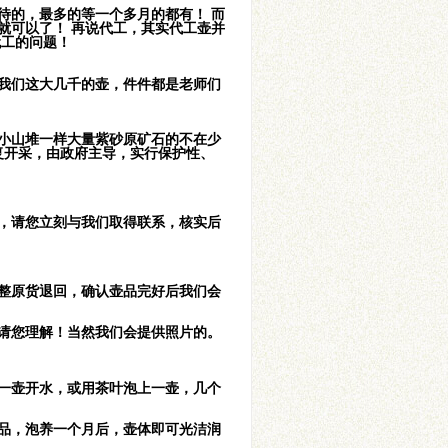
待的，最多的等一个多月的都有！ 而
就可以了！ 再说代工，其实代工壶并
代工的问题！
我们这大几千的壶，件件都是老师们
有小山堆一样大量紫砂原矿石的不在少
恢复开采，由政府主导，实行保护性、
，请您立刻与我们取得联系，核实后
整原货退回，确认壶品完好后我们会
请您理解！当然我们会提供照片的。
一壶开水，或用茶叶泡上一壶，几个
品，泡养一个月后，壶体即可光洁润