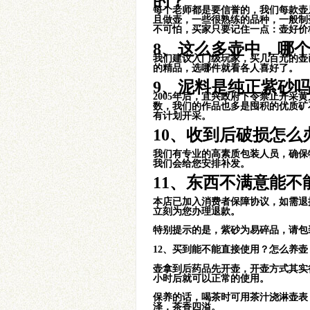
的？
每个老师都是要信誉的，我们每款壶
且做壶，一些很熟练的品种，一般制
金黄朱泥水扁壶
不可怕，买家只要记住一点：壶好价
8、这么多壶中，哪
我们建议入门级玩家，买几百元的壶
的精品，选哪件就看各人喜好了。
9、泥料是纯正紫砂吗
2005年后，宜兴政府下令禁止开
数，我们的作品也多是囤积的优质矿石
有计划开采。
得乐小品壶
10、收到后破损怎么
我们有专业的高素质包装人员，确保
我们会给您安排补发。
11、东西不满意能不
本店已加入消费者保障协议，如需退
立刻为您办理退款。
曼生系列之却月
特别提示的是，紫砂为易碎品，请包
12、买到能不能直接使用？怎么养壶
壶拿到后药品先开壶，开壶方式其实
小时后就可以正常的使用。
保养的话，喝茶时可用茶汁浇淋壶表
泽，茶香四溢。