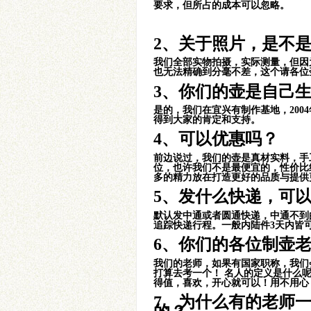
要求，但所占的成本可以忽略。
子冶石瓢小品
2、关于照片，是不
我们全部实物拍摄，实际测量，但因
也无法精确到分毫不差，这个请各位
3
、
你们的壶是自己
是的，我们在宜兴有制作基地，20
得到大家的肯定和支持。
4、可以优惠吗？
井泉小品壶
前边说过，我们的壶是真材实料，手
位，也许我们不是最便宜的，性价比
多的精力放在打造更好的品质与提供
5、发什么快递，可
默认发中通或者圆通快递，中通不到
追踪快递行程。一般内陆件3天内皆
雅竹壶
6、你们的各位制壶
我们的老师，如果有国家职称，我们
打算去考一个！ 名人的定义是什么
得值，喜欢，开心就可以！用不用心
7、为什么有的老师