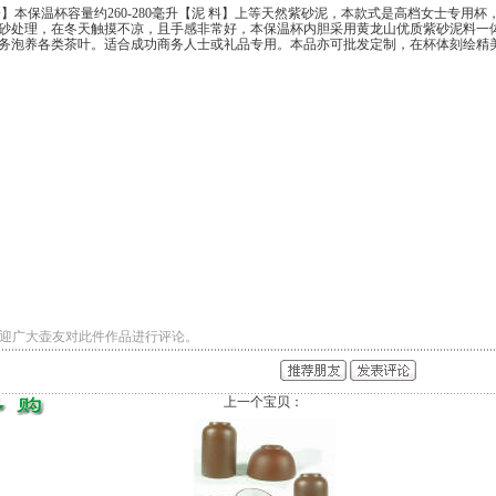
】本保温杯容量约260-280毫升【泥 料】上等天然紫砂泥，本款式是高档女士专用
砂处理，在冬天触摸不凉，且手感非常好，本保温杯内胆采用黄龙山优质紫砂泥料一
务泡养各类茶叶。适合成功商务人士或礼品专用。本品亦可批发定制，在杯体刻绘精美
迎广大壶友对此件作品进行评论。
上一个宝贝：