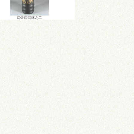
乌金唐韵杯之二