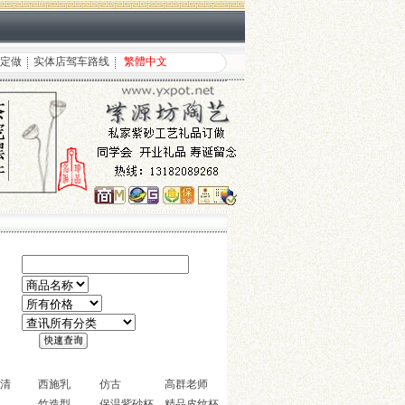
定做
实体店驾车路线
繁體中文
清
西施乳
仿古
高群老师
竹造型
保温紫砂杯
精品皮纹杯