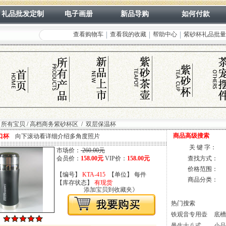
礼品批发定制
电子画册
新品导购
如何付款
查看购物车
查看我的收藏
帮助中心
紫砂杯礼品批量
】
所有宝贝
/
高档商务紫砂杯区
/
双层保温杯
商品高级搜索
口杯
向下滚动看详细介绍多角度照片
关 键 字：
市场价：
260.00元
会员价：
158.00元
VIP价：
158.00元
查找方式：
价格范围：
【编号】
KTA-415
【单位】 每件
商品分类：
【库存状态】
有现货
添加宝贝到收藏夹》
热门搜索
铁观音专用壶
底槽
】
曼生十八式
小品