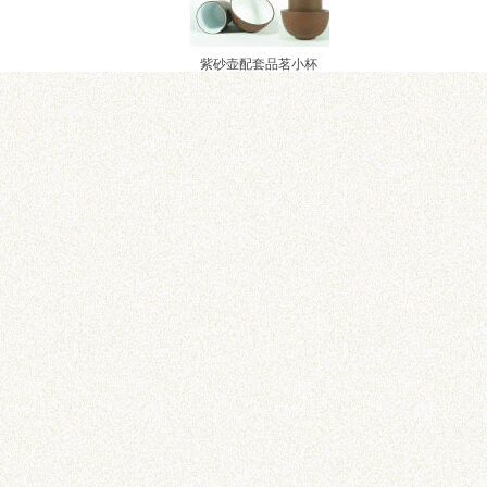
紫砂壶配套品茗小杯