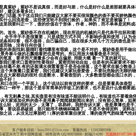
是真紫砂，紫砂不是说真假，而是好与差，什么是好什么是差那就要具体
好，建议多看多比）
热门话题.关于这点我们只能建议大家不要买很深颜色的壶不要买娇艳颜
买什么回流老壶，这些便宜轮不到我们捡的，如果买了肯定是被骗了！
这里我要纠正一下，壶的价值在于形体，作者，神韵，而不单单是泥料成
的。首先，紫砂壶不存在机械的，现在所说的机械的只是代表手拉胚和灌
的，全手半手不是很重要，只是成型方式不同，不影响价值和使用（认为
泥条和印章，很不值得，自己骗自己，现在很多大师几十万元的壶也是半
道而驰，没有任何价值！
壶的表面找刺.眼睛盯着找哪里有瑕疵，这个是不对的，紫砂壶是用手做
顾景舟泰斗做的石瓢细看把也是弯的。所以用放大镜看壶是不对的。
的笔直，要求用尺测量多少会有点偏差. 用眼大概 看一下直的就可以。
壶我们要求口盖密封性要很好，紧密而转动自如，但是有的买家要求不能
会丝毫不差.有的还装满水倒置看盖子是否会掉落，这个要求在极少数壶上
以这个来衡量口盖紧密，我们也建议大家玩壶爱壶，不要玩危险的无聊的
这点大家都说的很对.但是断水，要看壶型的，大多数壶型都会流口水的
会不好！
把和口在同一个平面上，这个说法以前有这样的要求，但是要看具体壶型
和口一样平，那这个是非常简单的学徒工的要求，也不是说什么壶都要超
道，有无刺鼻之味.其实壶里有没有味道不能说明什么，有味道也不要着急
告诉大家添加化料的壶不是用鼻子闻闻就能闻出来的，没有那么简单，如果
这么轻，泥用的太少，太薄了，容易碎。我想告诉大家，壶是厚薄也是手
厚，要说容易破损，那只能用不锈钢杯喝茶了。不是不舍得泥料，泥料在
胎之说，从没见过厚胎吧！(厚的壶笨重但便宜，薄的壶秀气韵味透气性
客户服务信箱：
boss2001@21cn.com
客服热线：13182089268
省宜兴市丁蜀中国陶瓷城 销售咨询 QQ:80876866 邮编214200
页面执行187.500 