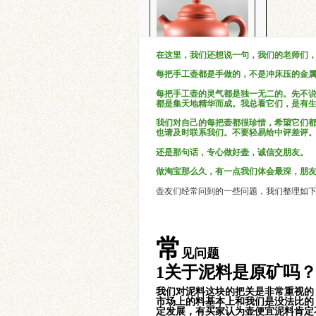
容天-铁观音小品
在这里，我们还想说一句，我们的老师们
每把手工壶都是手做的，不是冲床压的金
每把手工壶的灵气都是独一无二的。先不
都是集天地精华而成。我总看它们，是有
我们对自己的每把壶都很珍惜，希望它们
也请及时联系我们。不要轻易给中评差评
大彬如意壶
还是那句话，专心做好壶，诚信交朋友。
做淘宝那么久，有一点我们体会最深，朋
壶友们经常问到的一些问题，我们整理如
常
西施-铁观音小品
见问题
1关于泥料是原矿吗
我们对泥料这块的把关是非常重视的
市场上的料基本上和我们是没法比的
定发展，有买家认为壶便宜泥料肯定