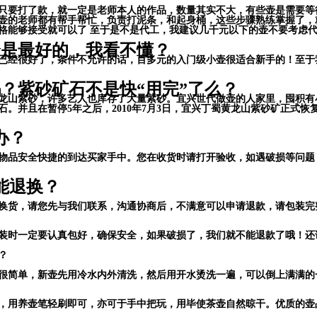
只要打了款，就一定是老师本人的作品，数量其实不大，有些壶是需要等
壶的老师都有帮手帮忙，负责打泥条，和起身桶，这些步骤熟练掌握了，
格能够接受就可以了 至于是不是代工，我建议几千元以下的壶不要考虑
个是最好的，我看不懂？
已经很好了，条件不允许的话，百多元的入门级小壶很适合新手的！至于
？紫砂矿石不是快“用完”了么？
采黄龙山紫砂，许多艺人也库存了大量紫砂。宜兴世代做壶的人家里，囤积
。并且在暂停5年之后，2010年7月3日，宜兴丁蜀黄龙山紫砂矿正式
办？
物品安全快捷的到达买家手中。您在收货时请打开验收，如遇破损等问题
能退换？
换货，请您先与我们联系，沟通协商后，不满意可以申请退款，请包装完
装时一定要认真包好，确保安全，如果破损了，我们就不能退款了哦！还
？
很简单，新壶先用冷水内外清洗，然后用开水烫洗一遍，可以倒上满满的
，用养壶笔轻刷即可，亦可于手中把玩，用毕使茶壶自然晾干。优质的壶