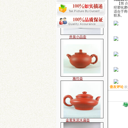
【简 介
经塑化磨
适合于商
联系。
井泉小品壶
雅竹壶
壶友评论
欢
金黄朱泥水扁壶