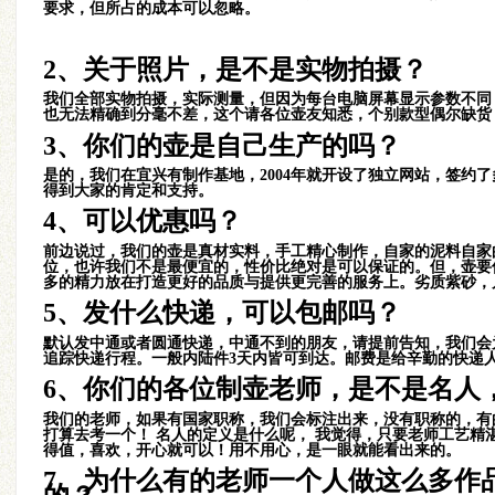
要求，但所占的成本可以忽略。
子冶石瓢小品
2、关于照片，是不是实物拍摄？
我们全部实物拍摄，实际测量，但因为每台电脑屏幕显示参数不同
也无法精确到分毫不差，这个请各位壶友知悉，个别款型偶尔缺货
3
、
你们的壶是自己生产的吗？
是的，我们在宜兴有制作基地，2004年就开设了独立网站，签约
得到大家的肯定和支持。
井泉小品壶
4、可以优惠吗？
前边说过，我们的壶是真材实料，手工精心制作，自家的泥料自家
位，也许我们不是最便宜的，性价比绝对是可以保证的。但，壶要
多的精力放在打造更好的品质与提供更完善的服务上。劣质紫砂，
5、发什么快递，可以包邮吗？
默认发中通或者圆通快递，中通不到的朋友，请提前告知，我们会为
追踪快递行程。一般内陆件3天内皆可到达。
邮费是给辛勤的快递
雅竹壶
6、你们的各位制壶老师，是不是名人
我们的老师，如果有国家职称，我们会标注出来，没有职称的，有
打算去考一个！ 名人的定义是什么呢， 我觉得，只要老师工艺
得值，喜欢，开心就可以！用不用心，是一眼就能看出来的。
7、为什么有的老师一个人做这么多作