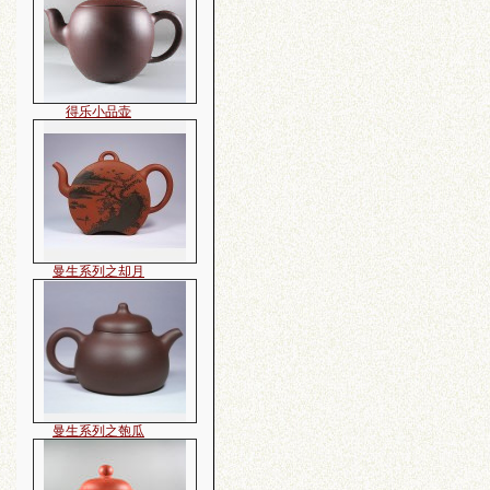
得乐小品壶
曼生系列之却月
曼生系列之匏瓜