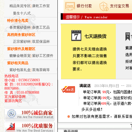
精品朱泥专区
|
康乾工作室
曼生十八式
特价清仓甩卖
大彬如意壶
各类紫砂壶杯
|
杂类工艺品
高档商务紫砂杯区
正宗紫砂杯
|
双层保温杯
紫砂摆件及雕塑区
貔貅金蟾茶宠
|
紫砂工艺摆件
紫砂相关商品
西施-铁观音小品
紫砂包装礼盒
|
茶海茶碗等
热线电话
徐小姐：015961558093
紫 韵：013182089268
客服QQ：
80876866
传 真：0510-87808988
宜兴紫砂壶网
紫源坊陶艺
子冶石瓢小品
商品说明