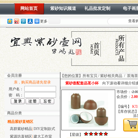
网站首页
紫砂知识频道
礼品批发定制
电子画
查看
更多
会员注册
【您的位置】
所有宝贝
/
紫砂相关商品
/
茶海茶
亲，购买商品请先登录
紫砂壶配套品茗小杯
向下滚动看详细介绍
用户名：
市场价：
2.0
密 码：
会员价：
2.0
【编号】
KT
【库存状态
商品分类
添
精品紫砂直销区
高群紫砂精品
|
DIY定制款式
【星级】
紫源坊直销区
|
建大工作室