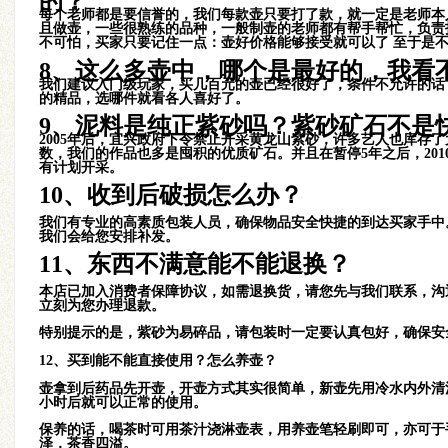
的？
每个老师都是要信誉的，我们每款壶只要打了款，就一定是老师本
金黄朱泥水扁壶
且做壶，一些很熟练的品种，一般制壶的老师都有帮手帮忙，负责
不可怕，买家只要记住一点：壶好价格能够接受就可以了 至于是
8、这么多壶中，哪个是最好的，我看
我们建议入门级玩家，买几百元的壶已经很好了，条件不允许的话
的精品，选哪件就看各人喜好了。
9、泥料是纯正紫砂吗？紫砂矿石不是快
2005年后，宜兴政府下令禁止开采黄龙山紫砂，许多艺人也库存
数，我们的作品也多是囤积的优质矿石。并且在暂停5年之后，20
有计划开采。
得乐小品壶
10、收到后破损怎么办？
我们有专业的高素质包装人员，确保物品安全快捷的到达买家手中
我们会给您安排补发。
11、东西不满意能不能退换？
本店已加入消费者保障协议，如需退换货，请您先与我们联系，沟
立刻为您办理退款。
曼生系列之却月
特别提示的是，紫砂为易碎品，请包装时一定要认真包好，确保安
12、买到能不能直接使用？怎么养壶？
壶拿到后药品先开壶，开壶方式其实很简单，新壶先用冷水内外清
小时后就可以正常的使用。
保养的话，喝茶时可用茶汁浇淋壶表，用养壶笔轻刷即可，亦可于
泽，茶香四溢。