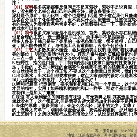
序：
曼生系列之匏瓜
【01】
泥料
很多买家都要反复问是不是真紫砂，紫砂不是说真假，
好，没有哪个老板会说自己的东西不好，建议多看多比）
泥料是否原矿，有无化料，这个也是热门话题.关于这点我们只能
这各百分百加了化学着色剂，更不要买什么回流老壶，这些便宜轮
有的买家认为壶便宜泥料肯定不好，这里我要纠正一下，壶的价值
的成本可以忽略.
【02】
制作
很多买家问壶是不是机械的。首先，紫砂壶不存在机械
也是合理的工艺） 壶一般都是手工的，全手半手不是很重要，只
很多人多花了钱只是买了壶里的一条泥条和印章，很不值得，自己
壶，就不能去购买了，与传统工艺背道而驰，没有任何价值！
容天-铁观音小品
【03】
工艺
大多数买家不懂壶，会从壶的表面找刺.眼睛盯着找哪
美的部位！ 明星的眼睛也有大小。顾景舟泰斗做的石瓢细看把也
A.
三点一线，手工制作的壶不会绝对的笔直，要求用尺测量多少会有
B.
密封性，指的是口盖，手工制作的壶我们要求口盖密封性要很好
足，手做的，不是冲床压的金属零件会丝毫不差.有的还装满水倒置
会自然掉落盖子，这个很正常.不要以这个来衡量口盖紧密，我们
C.
出水断水，出水我们都要求很爽，这点大家都说的很对.但是断
10几元的壶断水都很好，几十万的也会不好！
D.
嘴和把超高 把壶倒置，要求嘴和把和口在同一个平面上，这个
才显的精神，实用！如果嘴和把做的和口一样平，那这个是非常简
在制作上是加大了难度！
E.
味道 有人拿到壶先闻闻有没有味道，有无刺鼻之味.其实壶里
然就没有了，这个很正常.但是我要告诉大家添加化料的壶不是用
F.
壶体的厚薄，很多买家问，壶怎么这么轻，泥用的太少，太薄了
的，做厚太简单了，刚刚学做壶会做厚，要说容易破损，那只能用
的工艺制作！之所以陶瓷行业里有薄胎之说，从没见过厚胎吧！(
客户服务信箱：
boss2001
地址：江苏省宜兴市丁蜀中国陶瓷城 销售咨询 Q