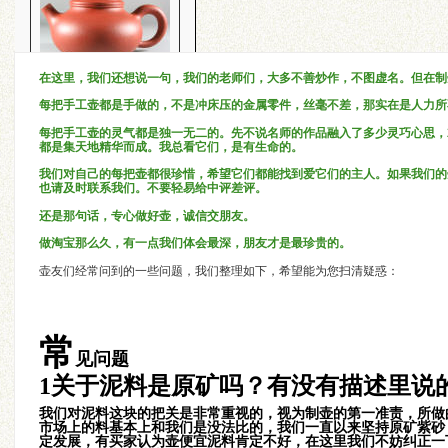
容天-铁观音小品
在这里，我们还想说一句，我们的老师们，大多不善炒作，不图虚名。但在制
每把手工壶都是手做的，不是冲床压的金属零件，丝毫不差，那实在是人力所
每把手工壶的灵气都是独一无二的。先不说名师的作品融入了多少灵巧心思，
都是集天地精华而成。我总看它们，是有生命的。
我们对自己的每把壶都很珍惜，希望它们都能找到爱它们的主人。如果我们的
大彬如意壶
也请及时联系我们。不要轻易给中评差评。
还是那句话，专心做好壶，诚信交朋友。
做淘宝那么久，有一点我们体会最深，朋友才是最珍贵的。
壶友们经常问到的一些问题，我们整理如下，希望能为您扫清疑惑：
西施-铁观音小品
常
见问题
1关于泥料是原矿吗？有没有描述里说
我们对泥料这块的把关是非常重视的，视为制壶的第一准责，所做
市场上的料基本上和我们是没法比的，我们一直以来坚持原矿紫砂
定发展，有买家认为壶便宜泥料肯定不好，在这里我们不妨纠正一